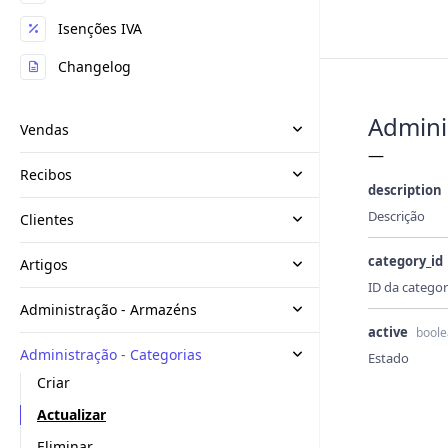
Isenções IVA
Changelog
Adminis
Vendas
—
Recibos
description
Descrição
Clientes
category_id
Artigos
ID da categor
Administração - Armazéns
active
bool
Administração - Categorias
Estado
Criar
Actualizar
Eliminar