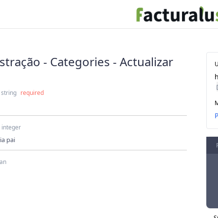
tração - Categories - Actualizar
h
string
required
integer
ia pai
ean
S