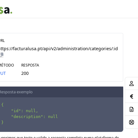
URL
ttps://facturalusa.pt/api/v2/administration/categories/:id
MÉTODO
RESPOSTA
PUT
200
Resposta exemplo
{

    "id": null,

    "description": null

}
ugerimos que teste e valide a resposta completa numa plataforma de