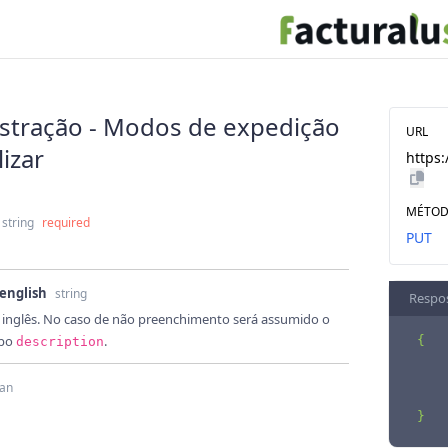
stração - Modos de expedição
URL
lizar
https:
MÉTO
string
required
PUT
_english
string
Respo
 inglês. No caso de não preenchimento será assumido o
mpo
.
{

description
    
    
ean
    
}