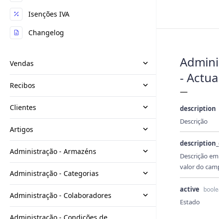
Isenções IVA
Changelog
Admini
Vendas
- Actua
Recibos
—
Clientes
description
Descrição
Artigos
description
Administração - Armazéns
Descrição em
valor do ca
Administração - Categorias
active
bool
Administração - Colaboradores
Estado
Administração - Condições de