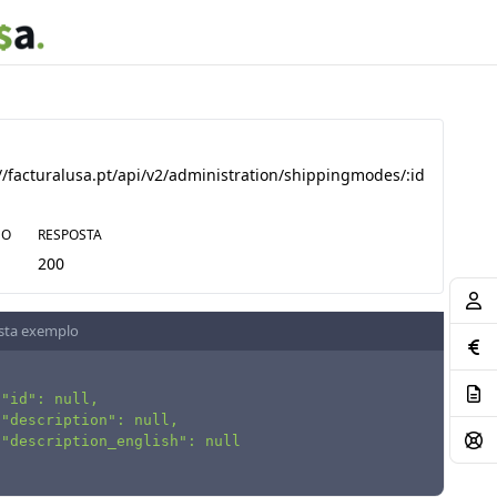
//facturalusa.pt/api/v2/administration/shippingmodes/:id
DO
RESPOSTA
200
sta exemplo
"id": null,

"description": null,

"description_english": null
