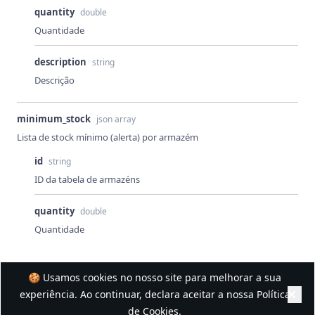
quantity
double
Quantidade
description
string
Descrição
minimum_stock
json array
Lista de stock mínimo (alerta) por armazém
id
string
ID da tabela de armazéns
quantity
double
Quantidade
🍪 Usamos cookies no nosso site para melhorar a sua
Artigos - Criar
Artigos - Eliminar
experiência. Ao continuar, declara aceitar a nossa
Política
de Cookies
.