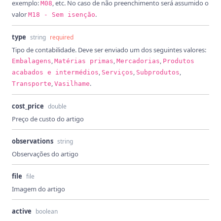
exemplo:
, etc. No caso de não preenchimento será assumido o
M08
valor
.
M18 - Sem isenção
type
string
required
Tipo de contabilidade. Deve ser enviado um dos seguintes valores:
,
,
,
Embalagens
Matérias primas
Mercadorias
Produtos
,
,
,
acabados e intermédios
Serviços
Subprodutos
,
.
Transporte
Vasilhame
cost_price
double
Preço de custo do artigo
observations
string
Observações do artigo
file
file
Imagem do artigo
active
boolean