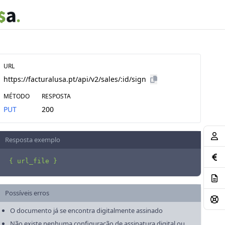
URL
https://facturalusa.pt/api/v2/sales/:id/sign
MÉTODO
RESPOSTA
PUT
200
Resposta exemplo
{ url_file }
Possíveis erros
O documento já se encontra digitalmente assinado
Não existe nenhuma configuração de assinatura digital ou